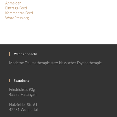
Anmelden
Eintrags-Feed
Kommentar-Feed
WordPress.org
Wachgecoacht
Moderne Traumatherapie statt klassischer Psychotherapie.
Standorte
Friedrichstr. 90g
45525 Hattingen
Hatzfelder Str. 61
42281 Wuppertal