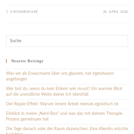
0 KOMMENTARE
30. APRIL 2020
Pre
Es
to
clo
the
Neueste Beiträge
sea
pan
Was wir als Erwachsene über uns glauben, hat irgendwann
angefangen
Wer bist du, wenn du kein Etikett sein musst? Ein warmer Blick
auf die unendliche Weite deiner Ich-Identität
Der Ripple-Effekt: Warum innere Arbeit niemals egoistisch ist
Einblick in meine „Nerd-Box“ und was das mit deinem Therapie-
Prozess gemeinsam hat
Die Tage danach oder der Raum dazwischen: Eine Klientin möchte