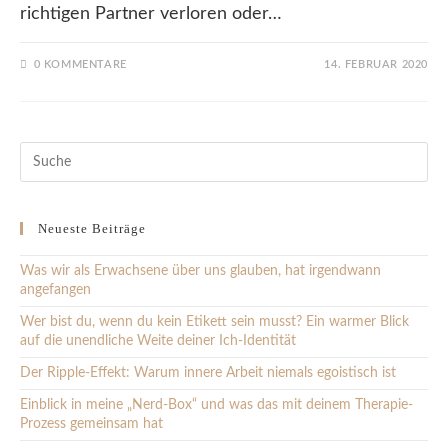
richtigen Partner verloren oder…
0 KOMMENTARE
14. FEBRUAR 2020
Pre
Es
to
clo
the
Neueste Beiträge
sea
pan
Was wir als Erwachsene über uns glauben, hat irgendwann
angefangen
Wer bist du, wenn du kein Etikett sein musst? Ein warmer Blick
auf die unendliche Weite deiner Ich-Identität
Der Ripple-Effekt: Warum innere Arbeit niemals egoistisch ist
Einblick in meine „Nerd-Box“ und was das mit deinem Therapie-
Prozess gemeinsam hat