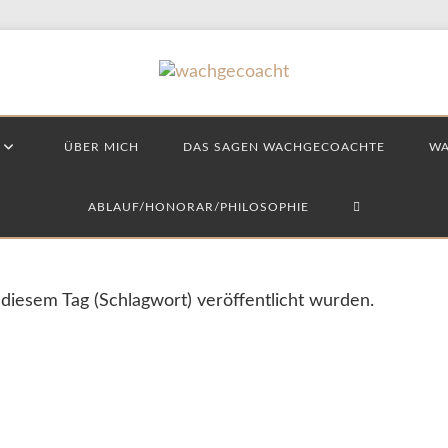
ÜBER MICH
DAS SAGEN WACHGECOACHTE
WA
TOGGLE
ABLAUF/HONORAR/PHILOSOPHIE
WEBSITE
 diesem Tag (Schlagwort) veröffentlicht wurden.
SEARCH